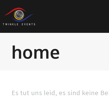
home
Es tut uns leid, es sind keine B